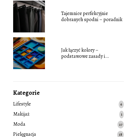
Tajemnice perfekcyjnie
dobranych spodni – poradnik
Jak łączyć kolory –
podstawowe zasady i
inspiracje
Kategorie
Lifestyle
6
Makijaż
1
Moda
27
Pielęgnacja
18